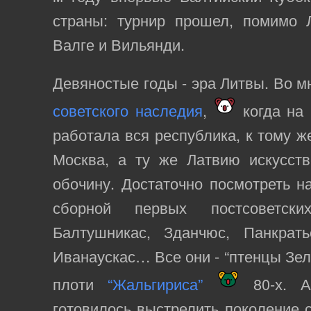
страны: турнир прошел, помимо Л
Валге и Вильянди.
Девяностые годы - эра Литвы. Во мн
советского наследия
,
когда на 
работала вся республика, к тому ж
Москва, а ту же Латвию искусств
обочину. Достаточно посмотреть н
сборной первых постсоветски
Балтушникас, Зданчюс, Панкрать
Иванаускас… Все они - “птенцы Зел
плоти
“Жальгириса”
80-х. А
готовилось выстрелить поколение с