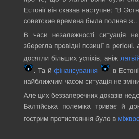
Естонії він сказав наступне: “В Эс
советские времена была полная ж…
В часи незалежності ситуація не
зберегла провідні позиції в регіоні,
досягли більших успіхів, аніж
латві
. Та й
фінансування
в Естоні
найближчим часом ситуація не зміни
Але цих беззаперечних доказів недо
Балтійська полеміка триває й до
гострим протистояння було в
міжвоє