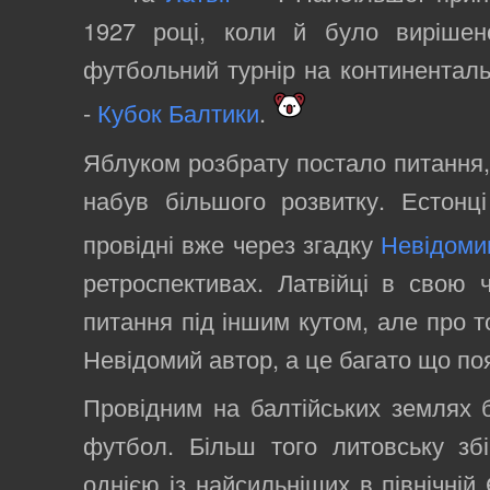
1927 році, коли й було виріше
футбольний турнір на континенталь
-
Кубок Балтики
.
Яблуком розбрату постало питання, 
набув більшого розвитку. Естонц
провідні вже через згадку
Невідоми
ретроспективах. Латвійці в свою 
питання під іншим кутом, але про т
Невідомий автор, а це багато що по
Провідним на балтійських землях 
футбол. Більш того литовську зб
однією із найсильніших в північній