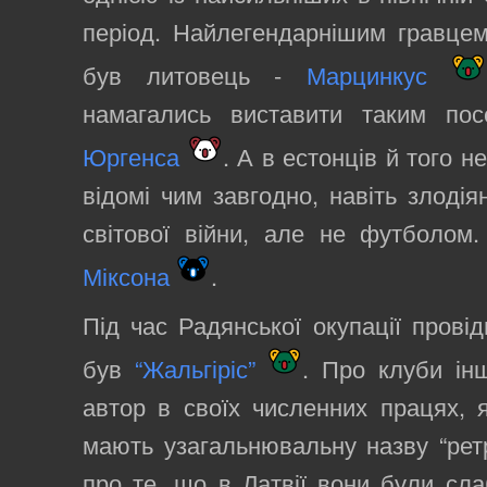
період. Найлегендарнішим гравцем
був литовець -
Марцинкус
намагались виставити таким пос
Юргенса
. А в естонців й того не
відомі чим завгодно, навіть злодія
світової війни, але не футболом
Міксона
.
Під час Радянської окупації прові
був
“Жальгіріс”
. Про клуби ін
автор в своїх численних працях, я
мають узагальнювальну назву “ретр
про те, що в Латвії вони були сла