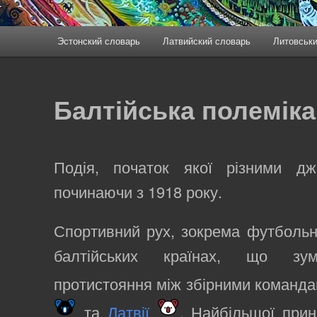
Эстонский словарь
Латвийский словарь
Литовськи
Балтійська полеміка
Подія, початок якої різними дж
починаючи з 1918 року.
Спортивний рух, зокрема футбольн
балтійських країнах, що зум
протистояння між збірними команд
та
Латвії
. Найбільшої прин