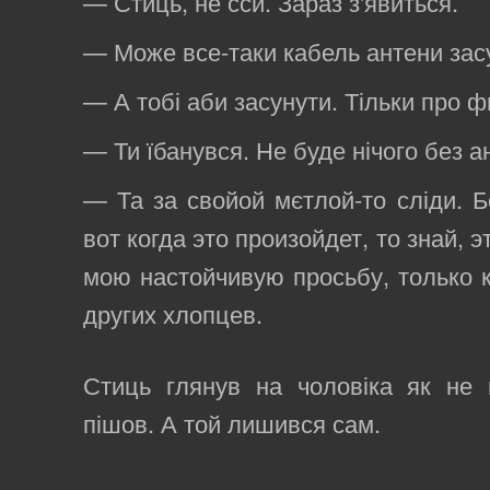
— Стиць, не сси. Зараз з'явиться.
— Може все-таки кабель антени зас
— А тобі аби засунути. Тільки про 
— Ти їбанувся. Не буде нічого без а
— Та за свойой мєтлой-то сліди. 
вот когда это произойдет, то знай,
мою настойчивую просьбу, только 
других хлопцев.
Стиць глянув на чоловіка як не 
пішов. А той лишився сам.