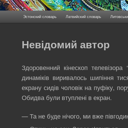
Эстонский словарь
Латвийский словарь
Литовськи
Невідомий автор
Здоровенний кінескоп телевізора “
динаміків виривалось шипіння тися
екрану сидів чоловік на пуфіку, по
Обидва були втуплені в екран.
— Та не буде нічого, ми вже півгоди