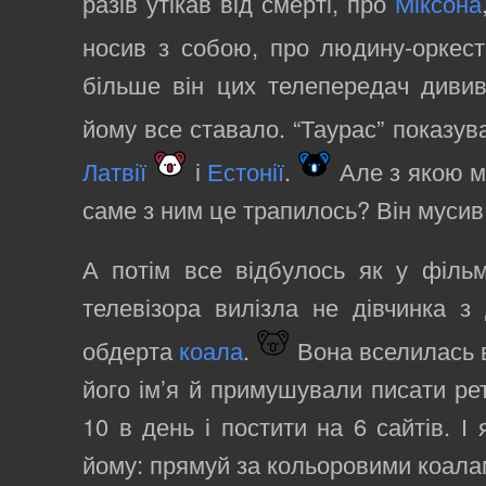
разів утікав від смерті, про
Міксона
носив з собою, про людину-оркес
більше він цих телепередач дивив
йому все ставало. “Таурас” показу
Латвії
і
Естонії
.
Але з якою м
саме з ним це трапилось? Він муси
А потім все відбулось як у фільмі
телевізора вилізла не дівчинка з
обдерта
коала
.
Вона вселилась в
його ім’я й примушували писати рет
10 в день і постити на 6 сайтів. І
йому: прямуй за кольоровими коала