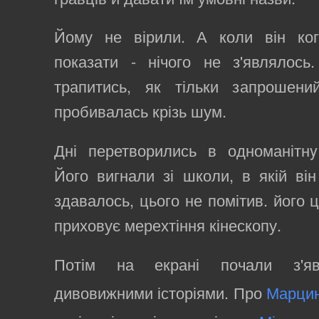
Йому не вірили. А коли він ко
показати - нічого не з'являлось
трапитись, як тільки запрошен
пробивалась крізь шум.
Дні перетворились в одноманітнy 
Його вигнали зі школи, в якій він
здавалось, цього не помітив. його 
приховує мерехтіння кінескопу.
Потім на екрані почали з'яв
дивовижними історіями. Про
Марцин