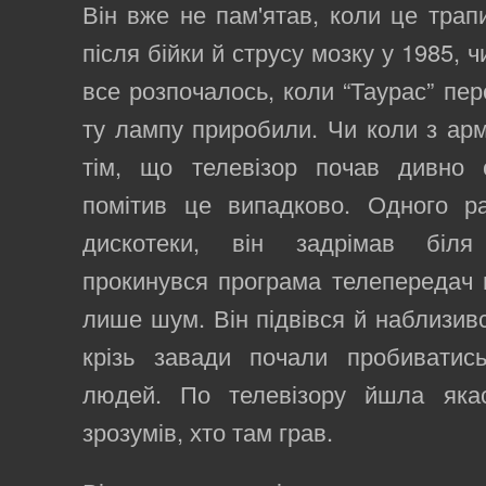
Він вже не пам'ятав, коли це трап
після бійки й струсу мозку у 1985, 
все розпочалось, коли “Таурас” пер
ту лампу приробили. Чи коли з арм
тім, що телевізор почав дивно 
помітив це випадково. Одного р
дискотеки, він задрімав біля
прокинувся програма телепередач в
лише шум. Він підвівся й наблизив
крізь завади почали пробиватис
людей. По телевізору йшла яка
зрозумів, хто там грав.