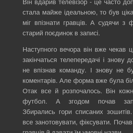
Він вдарив телевізор - це часто до
стала майже ідеальною, то був ціка
міг впізнати гравців. А судячи з 
старий поєдинок в записі.
Наступного вечора він вже чекав ц
закінчаться телепередачі і знову д
не впізнав команду. І знову не бу
коментарів. Але форма вже була біл
Отак все й розпочалось. Він кож
футбол. А згодом почав запи
Збирались гори списаних зошитів
все занотовувати, фіксувати. Почав
гравців й давати їм умовні назви.