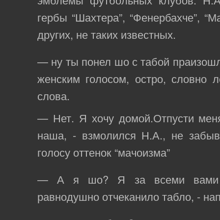
гербы “Шахтера”, “Фенербахче”, “М
других, не таких известных.
— ну ты понел шо с табой праизошл
женским голосом, остро, словно л
слова.
— Нет. Я хочу домой.Отпусти мен
наша, - взмолился Н.А., не забы
голосу оттенок “мачоизма”
— А я шо? Я за всеми вами 
равнодушно отчеканило табло, - на