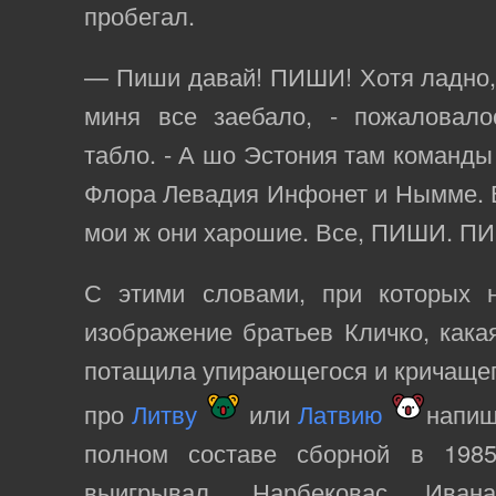
пробегал.
— Пиши давай! ПИШИ! Хотя ладно, 
миня все заебало, - пожаловало
табло. - А шо Эстония там команды
Флора Левадия Инфонет и Нымме. 
мои ж они харошие. Все, ПИШИ. 
С этими словами, при которых 
изображение братьев Кличко, кака
потащила упирающегося и кричащего
про
Литву
или
Латвию
напи
полном составе сборной в 1985
выигрывал…. Нарбековас… Ивана