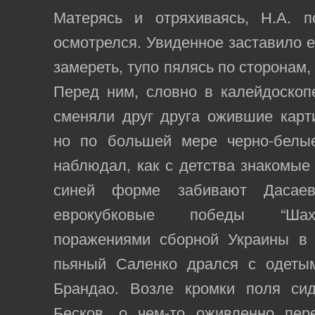
Матерясь и отряхиваясь, Н.А. 
осмотрелся. Увиденное заставило е
замереть, тупо пялясь по сторонам,
Перед ним, словно в калейдоскоп
сменяли друг друга ожившие карт
но по большей мере черно-белы
наблюдал, как с детства знакомые
синей форме забивают Дасаев
еврокубковые победы “Шах
поражениями сборной Украины в 
пьяный Саленко дрался с одеты
Брандао. Возле кромки поля си
Бесков, о чем-то оживленно пер