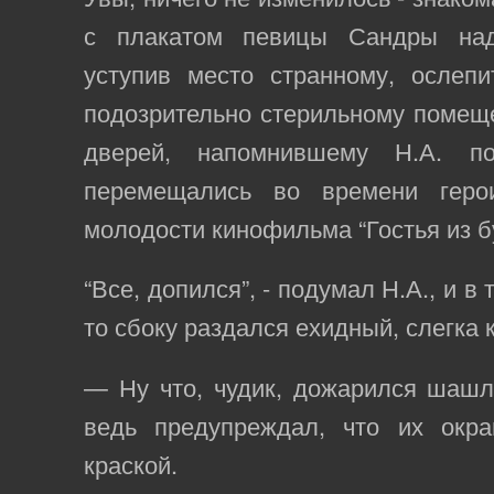
с плакатом певицы Сандры над
уступив место странному, ослепи
подозрительно стерильному помещ
дверей, напомнившему Н.А. по
перемещались во времени гер
молодости кинофильма “Гостья из б
“Все, допился”, - подумал Н.А., и в 
то сбоку раздался ехидный, слегка 
— Ну что, чудик, дожарился шаш
ведь предупреждал, что их окр
краской.